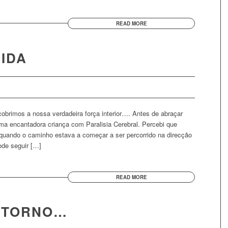
READ MORE
IDA
obrimos a nossa verdadeira força interior…. Antes de abraçar
uma encantadora criança com Paralisia Cerebral. Percebi que
 quando o caminho estava a começar a ser percorrido na direcção
ode seguir […]
READ MORE
ETORNO…