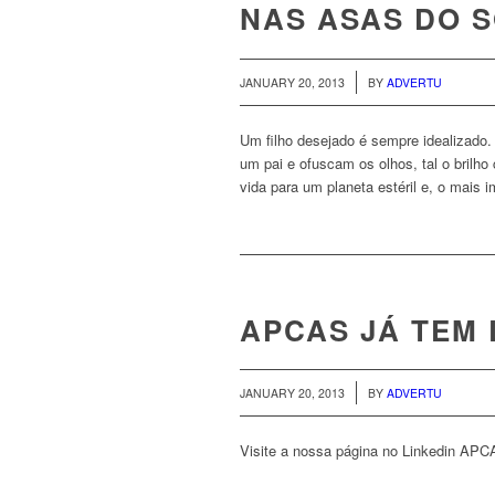
NAS ASAS DO 
/
JANUARY 20, 2013
BY
ADVERTU
Um filho desejado é sempre idealizado
um pai e ofuscam os olhos, tal o brilho
vida para um planeta estéril e, o mais i
APCAS JÁ TEM 
/
JANUARY 20, 2013
BY
ADVERTU
Visite a nossa página no Linkedin AP