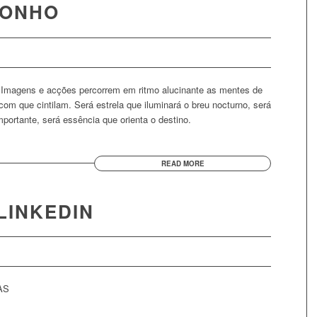
SONHO
. Imagens e acções percorrem em ritmo alucinante as mentes de
 com que cintilam. Será estrela que iluminará o breu nocturno, será
mportante, será essência que orienta o destino.
READ MORE
LINKEDIN
CAS