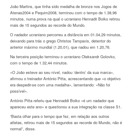
João Martins, que tinha sido medalha de bronze nos Jogos de
Atenas2004 e Pequim2008, terminou com o tempo de 1.38,96
minutos, numa prova na qual o ucraniano Hennadii Boiko retirou
mais de 15 segundos ao recorde do Mundo.
O nadador ucraniano percorreu a distância em 01.04,29 minutos,
deixando para trás o grego Christos Tampaxis, detentor do
anterior máximo mundial (1.20,01), que nadou em 1.20,76.
Na terceira posição terminou o ucraniano Oleksandr Golovko,
com o tempo de 1.32,44 minutos.
«O João esteve ao seu nível, nadou ‘dentro’ da sua marca»,
afirmou o treinador António Pitta, acrescentando que «o objetivo
era despedir-se com uma medalha», lamentando: «Não foi
possível».
António Pitta referiu que Hennaddi Boiko «é um nadador que
apareceu este ano» e questionou a sua integração na classe S1.
“Basta olhar para o tempo que fez, em relação aos outros
atletas, retirou mais de 15 segundos ao recorde do Mundo, não é
normal”, disse.